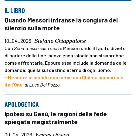
IL LIBRO
Quando Messori infranse la congiura del
silenzio sulla morte
Stefano Chiappalone
10_04_2026
Con
Scommessa sulla morte
Messori sfidò il tacito divieto
di parlare della fine: senza escatologia non si saprebbe
come affrontarla. Eppure essa include la domanda delle
domande, quella sul destino eterno di ogni uomo.
- Messori: al mondo non serve una Chiesa succursale
dell'Onu
,
di Luca Del Pozzo
APOLOGETICA
Ipotesi su Gesù, le ragioni della fede
spiegate magistralmente
Ermes Dovico
09_04_2026